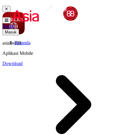
✕
Daftar
Masuk
Beranda
asialive88
Aplikasi Mobile
Download