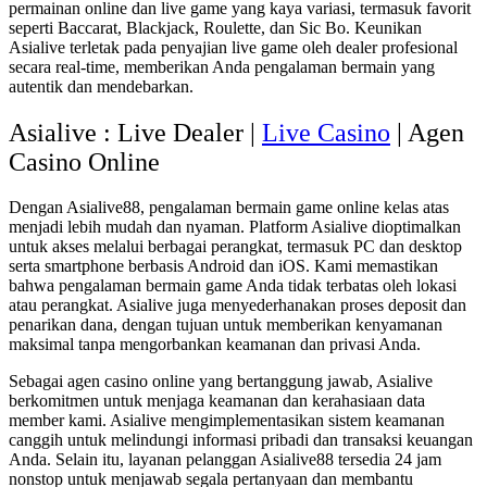
permainan online dan live game yang kaya variasi, termasuk favorit
seperti Baccarat, Blackjack, Roulette, dan Sic Bo. Keunikan
Asialive terletak pada penyajian live game oleh dealer profesional
secara real-time, memberikan Anda pengalaman bermain yang
autentik dan mendebarkan.
Asialive : Live Dealer |
Live Casino
| Agen
Casino Online
Dengan Asialive88, pengalaman bermain game online kelas atas
menjadi lebih mudah dan nyaman. Platform Asialive dioptimalkan
untuk akses melalui berbagai perangkat, termasuk PC dan desktop
serta smartphone berbasis Android dan iOS. Kami memastikan
bahwa pengalaman bermain game Anda tidak terbatas oleh lokasi
atau perangkat. Asialive juga menyederhanakan proses deposit dan
penarikan dana, dengan tujuan untuk memberikan kenyamanan
maksimal tanpa mengorbankan keamanan dan privasi Anda.
Sebagai agen casino online yang bertanggung jawab, Asialive
berkomitmen untuk menjaga keamanan dan kerahasiaan data
member kami. Asialive mengimplementasikan sistem keamanan
canggih untuk melindungi informasi pribadi dan transaksi keuangan
Anda. Selain itu, layanan pelanggan Asialive88 tersedia 24 jam
nonstop untuk menjawab segala pertanyaan dan membantu