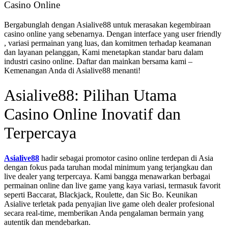
Casino Online
Bergabunglah dengan Asialive88 untuk merasakan kegembiraan
casino online yang sebenarnya. Dengan interface yang user friendly
, variasi permainan yang luas, dan komitmen terhadap keamanan
dan layanan pelanggan, Kami menetapkan standar baru dalam
industri casino online. Daftar dan mainkan bersama kami –
Kemenangan Anda di Asialive88 menanti!
Asialive88: Pilihan Utama
Casino Online Inovatif dan
Terpercaya
Asialive88
hadir sebagai promotor casino online terdepan di Asia
dengan fokus pada taruhan modal minimum yang terjangkau dan
live dealer yang terpercaya. Kami bangga menawarkan berbagai
permainan online dan live game yang kaya variasi, termasuk favorit
seperti Baccarat, Blackjack, Roulette, dan Sic Bo. Keunikan
Asialive terletak pada penyajian live game oleh dealer profesional
secara real-time, memberikan Anda pengalaman bermain yang
autentik dan mendebarkan.