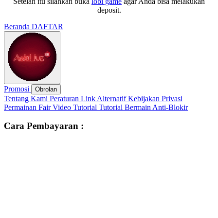
Setelah itu silahkan buka
lobi game
agar Anda bisa melakukan
deposit.
Beranda
DAFTAR
Promosi
Obrolan
Tentang Kami
Peraturan
Link Alternatif
Kebijakan Privasi
Permainan Fair
Video Tutorial
Tutorial Bermain
Anti-Blokir
Cara Pembayaran :