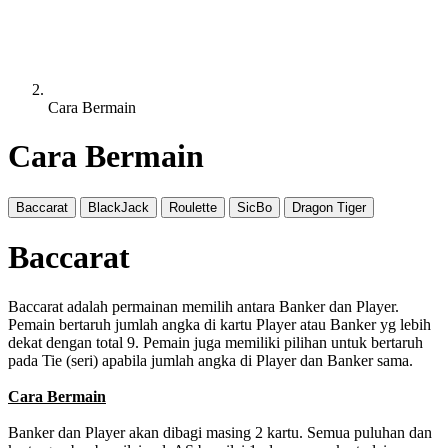
Cara Bermain
Cara Bermain
Baccarat
BlackJack
Roulette
SicBo
Dragon Tiger
Baccarat
Baccarat adalah permainan memilih antara Banker dan Player.
Pemain bertaruh jumlah angka di kartu Player atau Banker yg lebih
dekat dengan total 9. Pemain juga memiliki pilihan untuk bertaruh
pada Tie (seri) apabila jumlah angka di Player dan Banker sama.
Cara Bermain
Banker dan Player akan dibagi masing 2 kartu. Semua puluhan dan