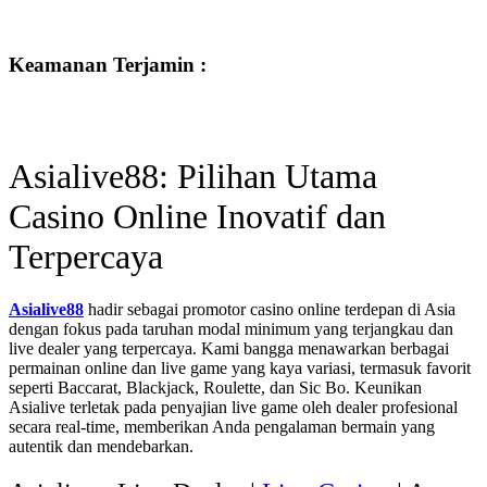
Keamanan Terjamin :
Asialive88: Pilihan Utama
Casino Online Inovatif dan
Terpercaya
Asialive88
hadir sebagai promotor casino online terdepan di Asia
dengan fokus pada taruhan modal minimum yang terjangkau dan
live dealer yang terpercaya. Kami bangga menawarkan berbagai
permainan online dan live game yang kaya variasi, termasuk favorit
seperti Baccarat, Blackjack, Roulette, dan Sic Bo. Keunikan
Asialive terletak pada penyajian live game oleh dealer profesional
secara real-time, memberikan Anda pengalaman bermain yang
autentik dan mendebarkan.