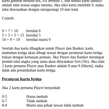
kartu gambar bernilai nol, AS bernilai 1, dan semua kartu lainnya
adalah nilai sesuai angka mereka. Jika nilai kartu melebihi 9, maka
nilai disesuaikan dengan mengurangi 10 dari total.
Contoh:
9 + 7 = 16
bernilai 6
5 + 5 + 5 = 15
bernilai 5
10 + 9 = 19
bernilai murni 9
Setelah dua kartu dibagikan untuk Player dan Banker, kartu
tambahan ketiga akan dibagi sesuai dengan peraturan kartu ketiga
bukan dengan kemauan pemain. Jika Player dan Banker mendapat
jumlah total angka yang sama akan dinyatakan Seri (Tie). Jika nilai
2 kartu pertama Player atau Banker adalah 8 atau 9 (Murni), maka
tidak ada penambahan kartu ketiga.
Peraturan Kartu Ketiga
Jika 2 kartu pertama Player berjumlah:
0-5
Harus tambah
6-7
Tidak tambah
8-9
Murni atau pihak lawan tidak tambah